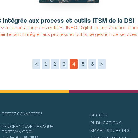
st intégrée aux process et outils ITSM de la DSI
a confié à l'une des entités, INEO Digital, la construction d'une o
aintenant l'intégrer aux process et outils de gestion de service
<
1
2
3
4
5
6
>
RESTEZ CONNECTÉS !
SUCCÈS
PUBLICATIONS
PÉNICHE NOUVELLE VAGUE
SMART SOURCING
PORT VAN GOGH
2 QUAI AULAGNIER