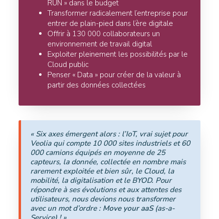
RUN » dans le budget
Transformer radicalement l’entreprise pour
entrer de plain-pied dans l’ère digitale
Offrir à 130 000 collaborateurs un
environnement de travail digital
Exploiter pleinement les possibilités par le
Cloud public
Penser « Data » pour créer de la valeur à
partir des données collectées
« Six axes émergent alors : l’IoT, vrai sujet pour
Veolia qui compte 10 000 sites industriels et 60
000 camions équipés en moyenne de 25
capteurs, la donnée, collectée en nombre mais
rarement exploitée et bien sûr, le Cloud, la
mobilité, la digitalisation et le BYOD. Pour
répondre à ses évolutions et aux attentes des
utilisateurs, nous devions nous transformer
avec un mot d’ordre :
Move your aaS
(as-a-
Service) ! »