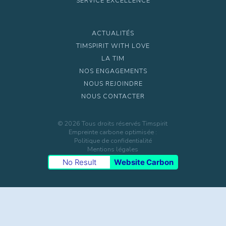
SERVICE EXCELLENCE
ACTUALITÉS
TIMSPIRIT WITH LOVE
LA TIM
NOS ENGAGEMENTS
NOUS REJOINDRE
NOUS CONTACTER
©
2026
Tous droits réservés Timspirit
Empreinte carbone optimisée :
Politique de confidentialité
Mentions légales
No Result
Website Carbon