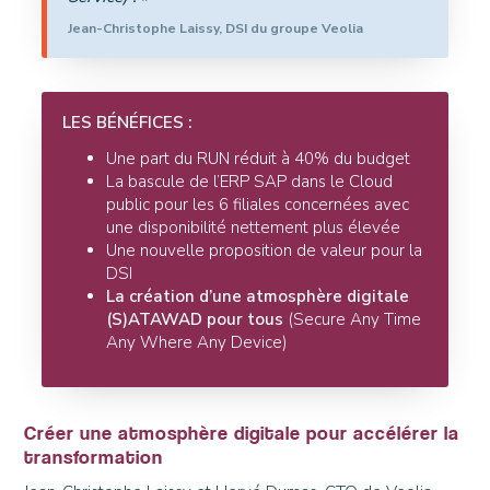
Jean-Christophe Laissy, DSI du groupe Veolia
LES BÉNÉFICES :
Une part du RUN réduit à 40% du budget
La bascule de l’ERP SAP dans le Cloud
public pour les 6 filiales concernées avec
une disponibilité nettement plus élevée
Une nouvelle proposition de valeur pour la
DSI
La création d’une atmosphère digitale
(S)ATAWAD pour tous
(Secure Any Time
Any Where Any Device)
Créer une atmosphère digitale pour accélérer la
transformation