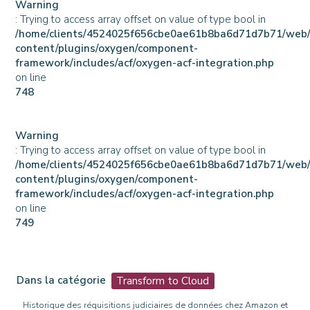
Warning
: Trying to access array offset on value of type bool in
/home/clients/4524025f656cbe0ae61b8ba6d71d7b71/web
content/plugins/oxygen/component-
framework/includes/acf/oxygen-acf-integration.php
on line
748
Warning
: Trying to access array offset on value of type bool in
/home/clients/4524025f656cbe0ae61b8ba6d71d7b71/web
content/plugins/oxygen/component-
framework/includes/acf/oxygen-acf-integration.php
on line
749
Dans la catégorie
Transform to Cloud
Historique des réquisitions judiciaires de données chez Amazon et