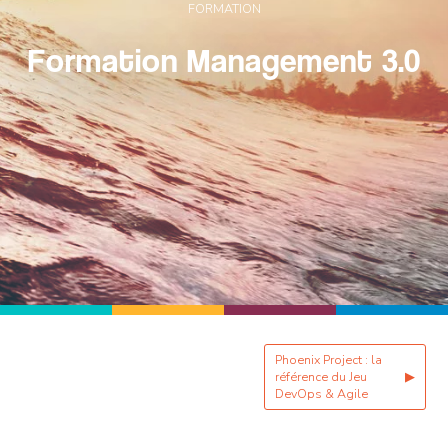
FORMATION
Formation Management 3.0
Phoenix Project : la
référence du Jeu
▶
DevOps & Agile