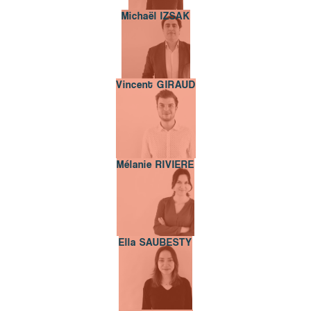
Michaël IZSAK
Michaël IZSAK
Vincent GIRAUD
Vincent GIRAUD
Mélanie RIVIERE
Mélanie RIVIERE
Ella SAUBESTY
Ella SAUBESTY