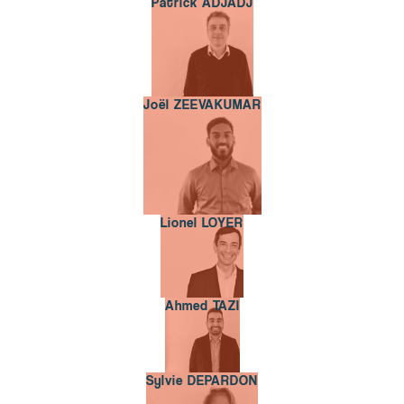
Patrick ADJADJ
Patrick ADJADJ
Joël ZEEVAKUMAR
Joël ZEEVAKUMAR
Lionel LOYER
Lionel LOYER
Ahmed TAZI
Ahmed TAZI
Sylvie DEPARDON
Sylvie DEPARDON