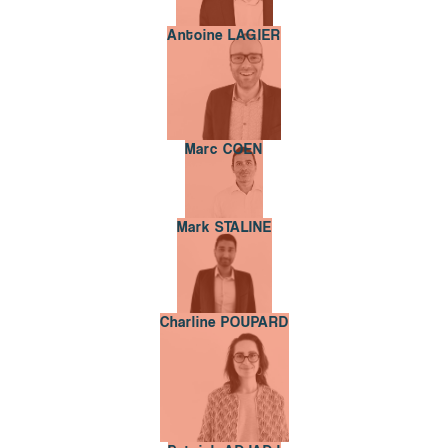
Antoine LAGIER
Antoine LAGIER
Marc COEN
Marc COEN
Mark STALINE
Mark STALINE
Charline POUPARD
Charline POUPARD