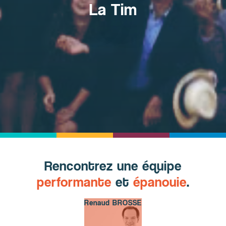
La Tim
Rencontrez une équipe
performante
et
épanouie
.
Renaud BROSSE
Renaud BROSSE