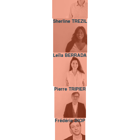
Sherline TREZIL
Sherline TREZIL
Leïla BERRADA
Leïla BERRADA
Pierre TRIPIER
Pierre TRIPIER
Frédéric DIOP
Frédéric DIOP