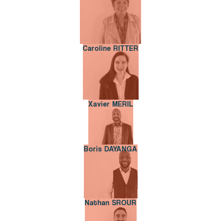
Caroline RITTER
Caroline RITTER
Xavier MERIL
Xavier MERIL
Boris DAYANGA
Boris DAYANGA
Nathan SROUR
Nathan SROUR