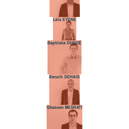
Léïa EYENE
Léïa EYENE
Baptiste DUGUÉ
Baptiste DUGUÉ
Benoît DEHAIS
Benoît DEHAIS
Ghassen MESRATI
Ghassen MESRATI