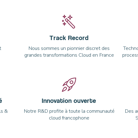
Track Record
t
Nous sommes un pionnier discret des
Techno
grandes transformations Cloud en France
process
é
Innovation ouverte
ls &
Notre R&D profite à toute la communauté
Des au
cloud francophone
S