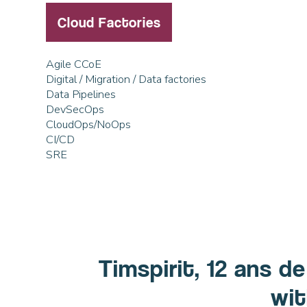
Cloud Factories
Agile CCoE
Digital / Migration / Data factories
Data Pipelines
DevSecOps
CloudOps/NoOps
CI/CD
SRE
Timspirit, 12 ans d
wit