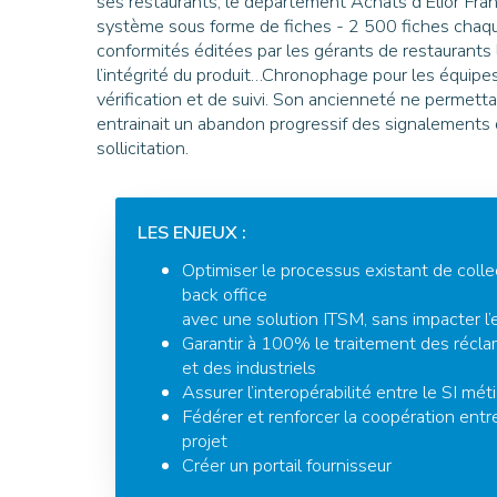
ses restaurants, le département Achats d’Elior Franc
système sous forme de fiches - 2 500 fiches chaque
conformités éditées par les gérants de restaurants l
l’intégrité du produit…Chronophage pour les équipes,
vérification et de suivi. Son ancienneté ne permettai
entrainait un abandon progressif des signalements 
sollicitation.
LES ENJEUX :
Optimiser le processus existant de coll
back office
avec une solution ITSM, sans impacter l’e
Garantir à 100% le traitement des récla
et des industriels
Assurer l’interopérabilité entre le SI mé
Fédérer et renforcer la coopération ent
projet
Créer un portail fournisseur