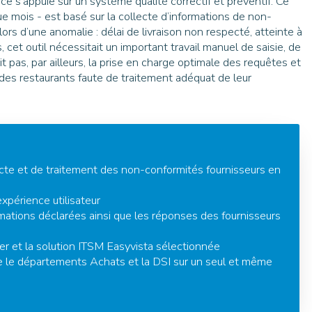
e s’appuie sur un système qualité correctif et préventif. Ce
 mois - est basé sur la collecte d’informations de non-
ors d’une anomalie : délai de livraison non respecté, atteinte à
 cet outil nécessitait un important travail manuel de saisie, de
t pas, par ailleurs, la prise en charge optimale des requêtes et
des restaurants faute de traitement adéquat de leur
ecte et de traitement des non-conformités fournisseurs en
xpérience utilisateur
mations déclarées ainsi que les réponses des fournisseurs
tier et la solution ITSM Easyvista sélectionnée
re le départements Achats et la DSI sur un seul et même