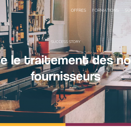
OFFRES
FORMATIONS
SU
SUCCESS STORY
se le traitement des n
fournisseurs