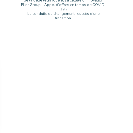
de la dette technique et sa cellule d’innovation
Elior Group – Appel d'offres en temps de COVID-
19 ?
La conduite du changement : succès d’une
transition