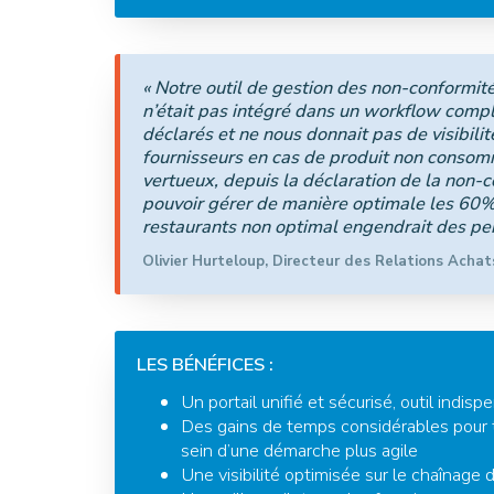
« Notre outil de gestion des non-conformités
n’était pas intégré dans un workflow compl
déclarés et ne nous donnait pas de visibilit
fournisseurs en cas de produit non consommé
vertueux, depuis la déclaration de la non-c
pouvoir gérer de manière optimale les 60%
restaurants non optimal engendrait des per
Olivier Hurteloup, Directeur des Relations Achat
LES BÉNÉFICES :
Un portail unifié et sécurisé, outil indi
Des gains de temps considérables pour t
sein d’une démarche plus agile
Une visibilité optimisée sur le chaînage 