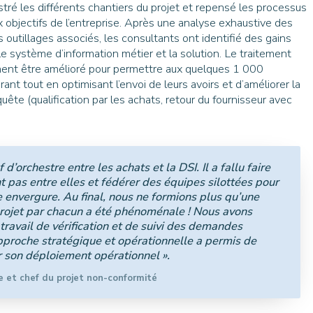
hestré les différents chantiers du projet et repensé les processus
x objectifs de l’entreprise. Après une analyse exhaustive des
outillages associés, les consultants ont identifié des gains
le système d’information métier et la solution. Le traitement
ment être amélioré pour permettre aux quelques 1 000
nt tout en optimisant l’envoi de leurs avoirs et d’améliorer la
ête (qualification par les achats, retour du fournisseur avec
 d’orchestre entre les achats et la DSI. Il a fallu faire
pas entre elles et fédérer des équipes silottées pour
envergure. Au final, nous ne formions plus qu’une
projet par chacun a été phénoménale ! Nous avons
ravail de vérification et de suivi des demandes
approche stratégique et opérationnelle a permis de
r son déploiement opérationnel ».
e et chef du projet non-conformité