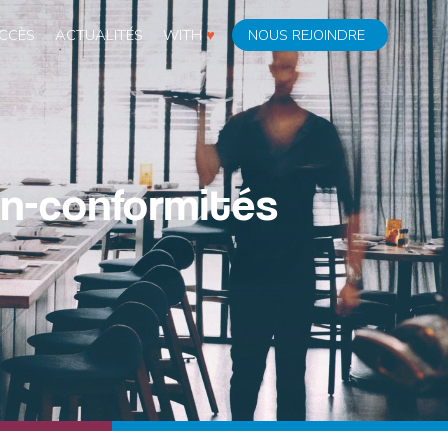
CCÈS
ACTUALITÉS
WITH
♥
NOUS REJOINDRE
on-conformités