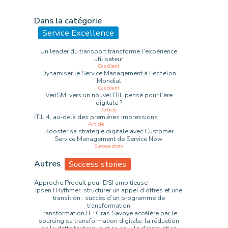
Dans la catégorie
Service Excellence
Un leader du transport transforme l'expérience
utilisateur
Cas client
Dynamiser le Service Management à l'échelon
Mondial
Cas client
VeriSM, vers un nouvel ITIL pensé pour l’ère
digitale ?
Article
ITIL 4, au-delà des premières impressions
Article
Booster sa stratégie digitale avec Customer
Service Management de Service Now
Success story
Autres
Success stories
Approche Produit pour DSI ambitieuse
Ipsen I Rythmer, structurer un appel d’offres et une
transition : succès d’un programme de
transformation
Transformation IT : Gras Savoye accélère par le
sourcing sa transformation digitale, la réduction