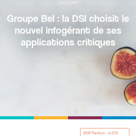
CAS CLIENT
Groupe Bel : la DSI choisit le
nouvel infogérant de ses
applications critiques
BNP Paribas : la DSI