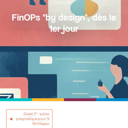
CAS CLIENT
FinOPs "by design", dès le
1er jour
Green IT : action
◀
pragmatique pour SI
RH Majeur