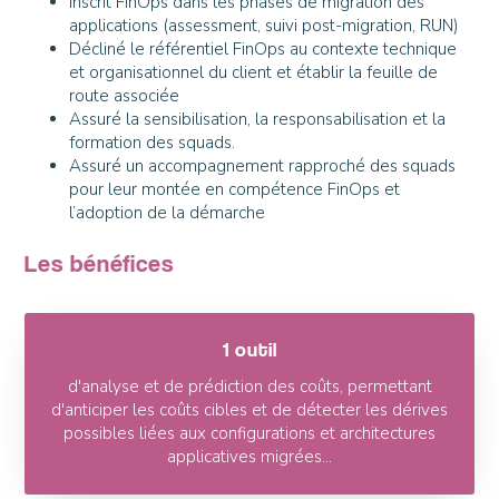
Inscrit FinOps dans les phases de migration des
applications (assessment, suivi post-migration, RUN)
Décliné le référentiel FinOps au contexte technique
et organisationnel du client et établir la feuille de
route associée
Assuré la sensibilisation, la responsabilisation et la
formation des squads.
Assuré un accompagnement rapproché des squads
pour leur montée en compétence FinOps et
l’adoption de la démarche
Les bénéfices
1 outil
d'analyse et de prédiction des coûts, permettant
d'anticiper les coûts cibles et de détecter les dérives
possibles liées aux configurations et architectures
applicatives migrées...