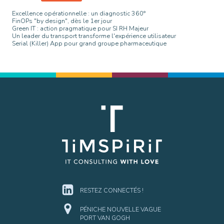
Excellence opérationnelle : un diagnostic 360°
FinOPs "by design", dès le 1er jour
Green IT : action pragmatique pour SI RH Majeur
Un leader du transport transforme l'expérience utilisateur
Serial (Killer) App pour grand groupe pharmaceutique
RESTEZ CONNECTÉS !
PÉNICHE NOUVELLE VAGUE
PORT VAN GOGH