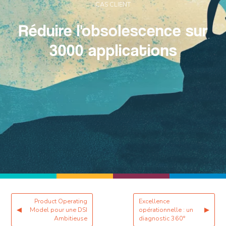
CAS CLIENT
Réduire l'obsolescence sur
3000 applications
Product Operating
Excellence
◀
Model pour une DSI
opérationnelle : un
▶
Ambitieuse
diagnostic 360°