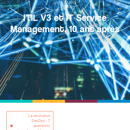
LIVRE BLANC
ITIL V3 et IT Service
Management, 10 ans après
La révolution
DevOps : 7
◀
questions