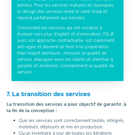
années. Pour les services matures et classiques,
le design des services reste le saint Graal et
répond parfaitement aux besoins.
Concernant les services qui ont vocation à
évoluer vers plus d’agilité et d’innovation, ITIL
®
,
avec son approche contractuelle, est clairement
anti-agile et devient un frein à la coopération.
Mais l’esprit demeure : mesurer la qualité de
service, dialoguer avec les clients et chercher à
garantir et améliorer constamment la qualité de
service.
7. La transition des services
La transition des services a pour objectif de garantir, à
la fin de la conception :
Que les services sont correctement testés, intégrés,
mobilisés, déployés et mis en production,
Qu’un inventaire à jour de toutes les itérations