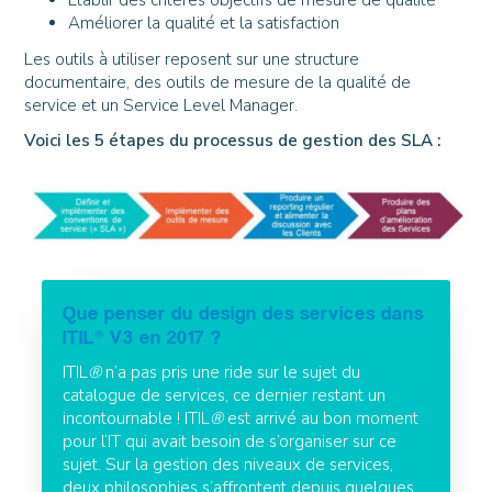
Etablir des critères objectifs de mesure de qualité
Améliorer la qualité et la satisfaction
Les outils à utiliser reposent sur une structure
documentaire, des outils de mesure de la qualité de
service et un Service Level Manager.
Voici les 5 étapes du processus de gestion des SLA :
Que penser du design des services dans
ITIL® V3 en 2017 ?
ITIL
®
n’a pas pris une ride sur le sujet du
catalogue de services, ce dernier restant un
incontournable ! ITIL
®
est arrivé au bon moment
pour l’IT qui avait besoin de s’organiser sur ce
sujet. Sur la gestion des niveaux de services,
deux philosophies s’affrontent depuis quelques