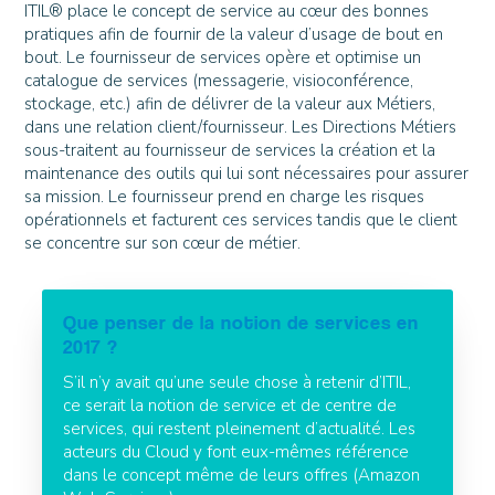
ITIL® place le concept de service au cœur des bonnes
pratiques afin de fournir de la valeur d’usage de bout en
bout. Le fournisseur de services opère et optimise un
catalogue de services (messagerie, visioconférence,
stockage, etc.) afin de délivrer de la valeur aux Métiers,
dans une relation client/fournisseur. Les Directions Métiers
sous-traitent au fournisseur de services la création et la
maintenance des outils qui lui sont nécessaires pour assurer
sa mission. Le fournisseur prend en charge les risques
opérationnels et facturent ces services tandis que le client
se concentre sur son cœur de métier.
Que penser de la notion de services en
2017 ?
S’il n’y avait qu’une seule chose à retenir d’ITIL,
ce serait la notion de service et de centre de
services, qui restent pleinement d’actualité. Les
acteurs du Cloud y font eux-mêmes référence
dans le concept même de leurs offres (Amazon