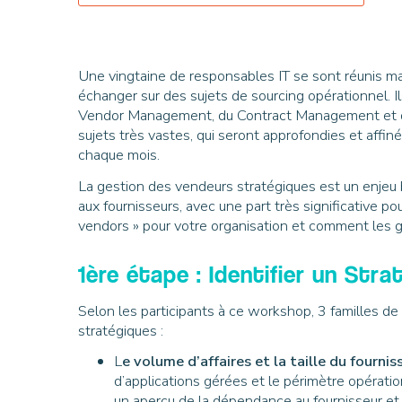
Une vingtaine de responsables IT se sont réunis mar
échanger sur des sujets de sourcing opérationnel. Il
Vendor Management, du Contract Management et du S
sujets très vastes, qui seront approfondies et affi
chaque mois.
La gestion des vendeurs stratégiques est un enjeu
aux fournisseurs, avec une part très significative po
vendors » pour votre organisation et comment les g
1ère étape : Identifier un Str
Selon les participants à ce workshop, 3 familles de 
stratégiques :
L
e volume d’affaires et la taille du fournis
d’applications gérées et le périmètre opératio
un aperçu de la dépendance au fournisseur et 