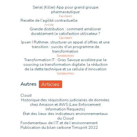
Serial (Killer) App pour grand groupe
pharmaceutique
Cas client
Recette de l'agilité contractuelle
Article
Grande distribution : comment améliorer
durablement la satisfaction utilisateur ?
Cas client
Ipsen I Rythmer, structurer un appel d’offres et une
transition : succès d’un programme de
transformation
Success story
Transformation IT : Gras Savoye accélère par le
sourcing sa transformation digitale, la réduction
de la dette technique et sa cellule d’innovation
Success story
Autres
Articles
Cloud
Historique des réquisitions judiciaires de données
chez Amazon et AWS (Law Enforcement
Information Requests)
État des lieux des indicateurs environnementaux
du Cloud
Fondamentaux de l’IT et de l’environnement
Publication du bilan carbone Timspirit 2022