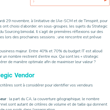
?
di 29 novembre, à l’initiative de l’Ae-SCM et de Timspirit, pour
s ont choisi d’aborder, en sous-groupes, les sujets du Strategic
ourcing bimodal. Il s’agit de premières réflexions sur des
nées lors des prochaines sessions ; une rencontre est prévue
 business majeur. Entre 40% et 70% du budget IT est alloué
ur un nombre restreint d’entre eux. Qui sont les « strategic
érer de manière optimale afin de maximiser leur valeur ?
ategic Vendor
critères sont à considérer pour identifier vos vendeurs
seur
: la part du CA, la couverture géographique, le nombre
nnel sont autant de critères de volume et de taille qui donnent
de son poids dans l’organisation.