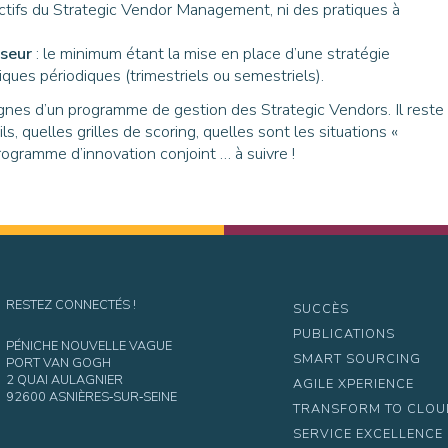
jectifs du Strategic Vendor Management, ni des pratiques à
sseur
: le minimum étant la mise en place d’une stratégie
iques périodiques (trimestriels ou semestriels).
lignes d’un programme de gestion des Strategic Vendors. Il reste
, quelles grilles de scoring, quelles sont les situations «
rogramme d’innovation conjoint … à suivre !
RESTEZ CONNECTÉS !
SUCCÈS
PUBLICATIONS
PÉNICHE NOUVELLE VAGUE
SMART SOURCING
PORT VAN GOGH
2 QUAI AULAGNIER
AGILE XPERIENCE
92600 ASNIÈRES‑SUR‑SEINE
TRANSFORM TO CLO
SERVICE EXCELLENCE