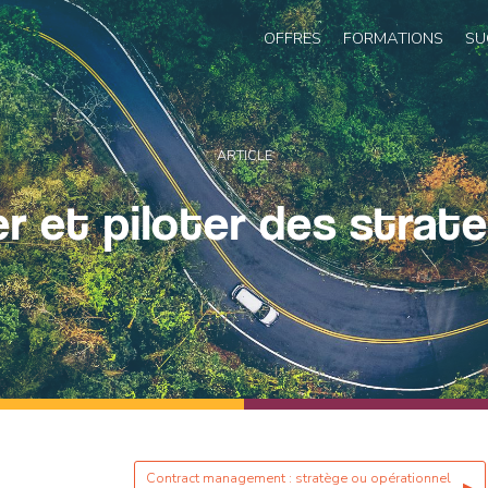
OFFRES
FORMATIONS
SU
ARTICLE
r et piloter des strat
Contract management : stratège ou opérationnel
▶