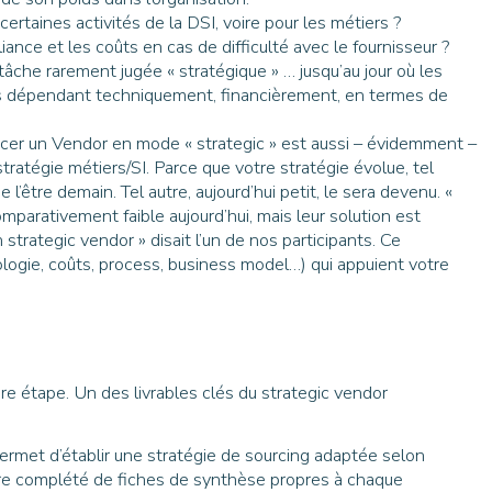
r certaines activités de la DSI, voire pour les métiers ?
pliance et les coûts en cas de difficulté avec le fournisseur ?
âche rarement jugée « stratégique » … jusqu’au jour où les
s dépendant techniquement, financièrement, en termes de
lacer un Vendor en mode « strategic » est aussi – évidemment –
stratégie métiers/SI. Parce que votre stratégie évolue, tel
 l’être demain. Tel autre, aujourd’hui petit, le sera devenu. «
mparativement faible aujourd’hui, mais leur solution est
trategic vendor » disait l’un de nos participants. Ce
ologie, coûts, process, business model…) qui appuient votre
re étape. Un des livrables clés du strategic vendor
permet d’établir une stratégie de sourcing adaptée selon
être complété de fiches de synthèse propres à chaque