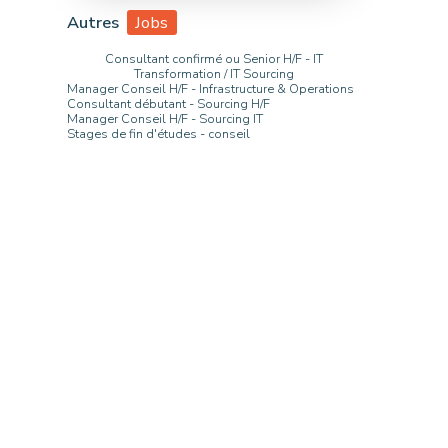
Autres
Jobs
Consultant confirmé ou Senior H/F - IT
Transformation / IT Sourcing
Manager Conseil H/F - Infrastructure & Operations
Consultant débutant - Sourcing H/F
Manager Conseil H/F - Sourcing IT
Stages de fin d'études - conseil