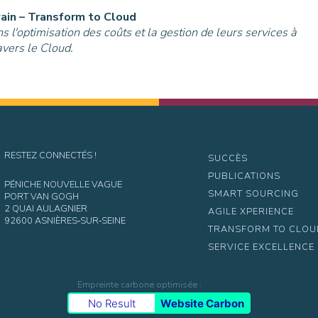
ain
–
Transform to Cloud
l'optimisation des coûts et la gestion de leurs services à
avers le Cloud.
RESTEZ CONNECTÉS !
SUCCÈS
PUBLICATIONS
PÉNICHE NOUVELLE VAGUE
SMART SOURCING
PORT VAN GOGH
2 QUAI AULAGNIER
AGILE XPERIENCE
92600 ASNIÈRES‑SUR‑SEINE
TRANSFORM TO CLO
SERVICE EXCELLENCE
Empreinte carbone optimisée :
No Result
Website Carbon