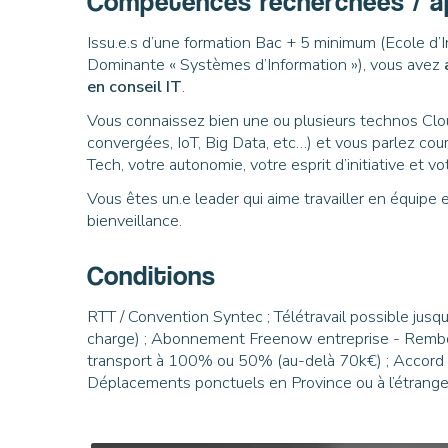
Compétences recherchées / a
Issu.e.s d’une formation Bac + 5 minimum (Ecole d’
Dominante « Systèmes d’Information »), vous avez
en conseil IT
.
Vous connaissez bien une ou plusieurs technos C
convergées, IoT, Big Data, etc…) et vous parlez cou
Tech, votre autonomie, votre esprit d’initiative et v
Vous êtes un.e leader qui aime travailler en équipe e
bienveillance.
Conditions
RTT / Convention Syntec ; Télétravail possible jusqu
charge) ; Abonnement Freenow entreprise - Rembou
transport à 100% ou 50% (au-delà 70k€) ; Accord de
Déplacements ponctuels en Province ou à l’étrange