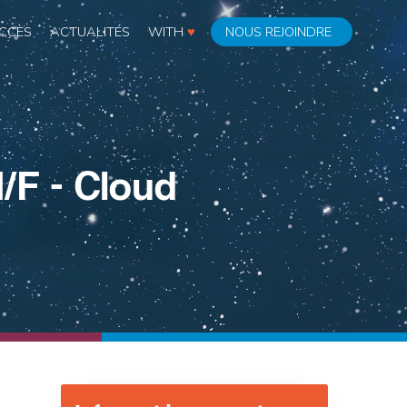
CCÈS
ACTUALITÉS
WITH
♥
NOUS REJOINDRE
/F - Cloud