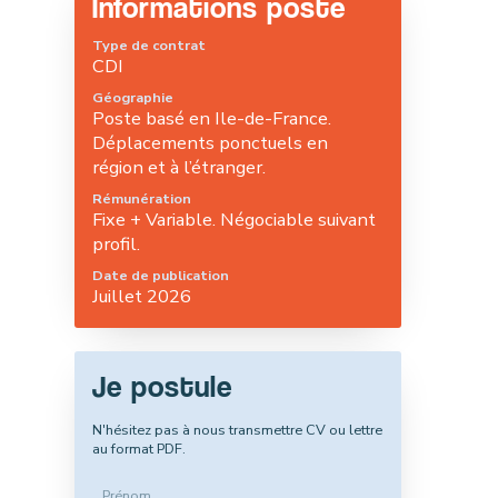
Informations poste
Type de contrat
CDI
Géographie
Poste basé en Ile-de-France.
Déplacements ponctuels en
région et à l’étranger.
Rémunération
Fixe + Variable. Négociable suivant
profil.
Date de publication
Juillet 2026
Je postule
N'hésitez pas à nous transmettre CV ou lettre
au format PDF.